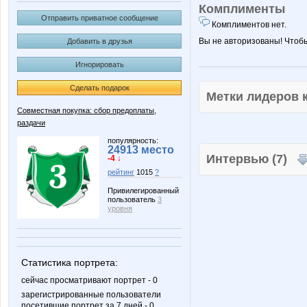
Комплименты
Отправить приватное сообщение
Комплиментов нет.
Вы не авторизованы! Чтоб
Добавить в друзья
Игнорировать
Сделать подарок
Метки лидеров
Совместная покупка: сбор предоплаты,
раздачи
популярность:
24913 место
Интервью (7)
-4 ↓
рейтинг
1015
?
Привилегированный
пользователь
3
уровня
Статистика портрета:
сейчас просматривают портрет - 0
зарегистрированные пользователи
посетившие портрет за 7 дней - 0